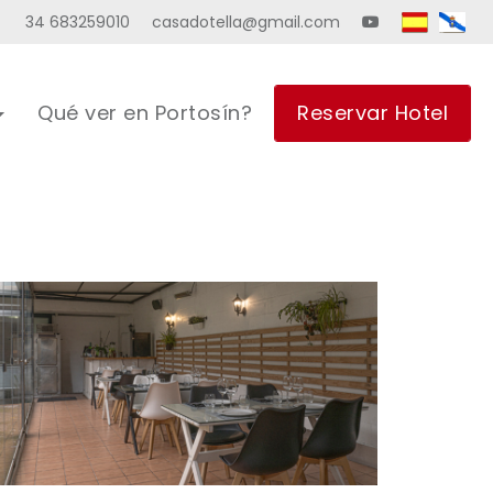
34 683259010
casadotella@gmail.com
Qué ver en Portosín?
Reservar Hotel